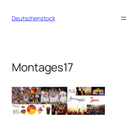
Aller
au
Deutschenstock
contenu
Montages17