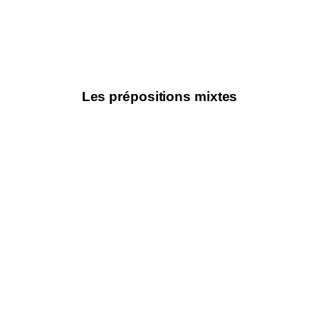
Les prépositions mixtes