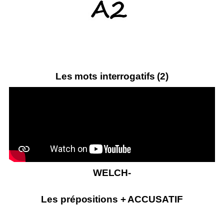
Les mots interrogatifs (2)
WELCH-
Les prépositions + ACCUSATIF