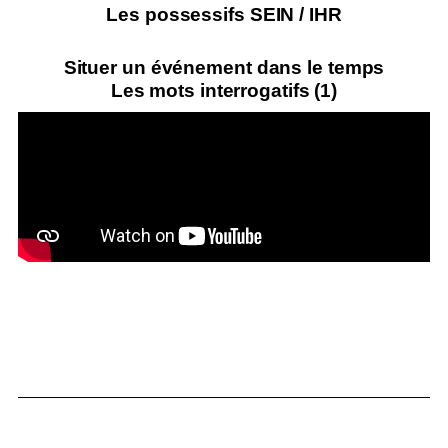
Les possessifs SEIN / IHR
Situer un événement dans le temps
Les mots interrogatifs (1)