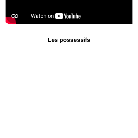
Les possessifs