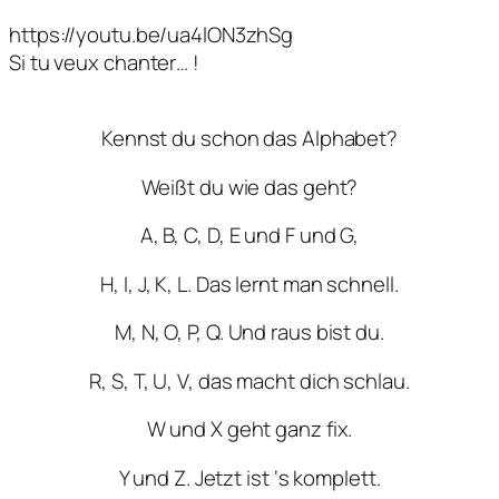
https://youtu.be/ua4lON3zhSg
Si tu veux chanter… !
Kennst du schon das Alphabet?
Weißt du wie das geht?
A, B, C, D, E und F und G,
H, I, J, K, L. Das lernt man schnell.
M, N, O, P, Q. Und raus bist du.
R, S, T, U, V, das macht dich schlau.
W und X geht ganz fix.
Y und Z. Jetzt ist ‘s komplett.