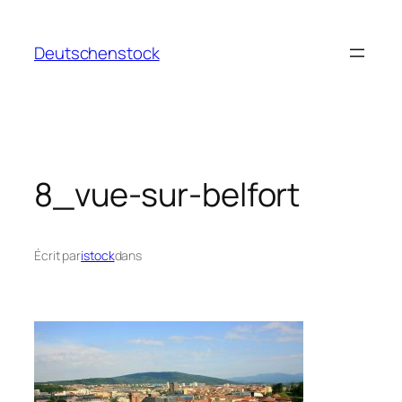
Aller
au
Deutschenstock
contenu
8_vue-sur-belfort
Écrit par
istock
dans