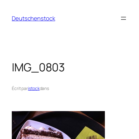
Aller
au
Deutschenstock
contenu
IMG_0803
Écrit par
istock
dans