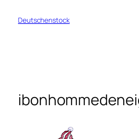
Aller
au
Deutschenstock
contenu
ibonhommedenei