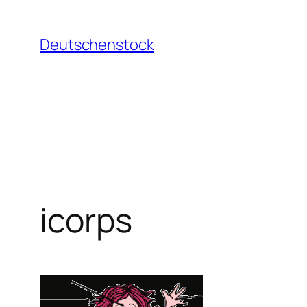
Aller
au
Deutschenstock
contenu
icorps