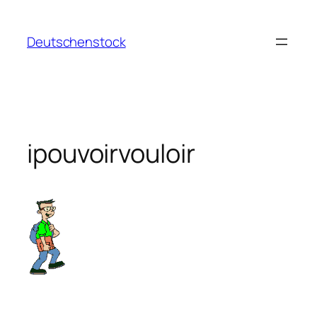
Aller
au
Deutschenstock
contenu
ipouvoirvouloir