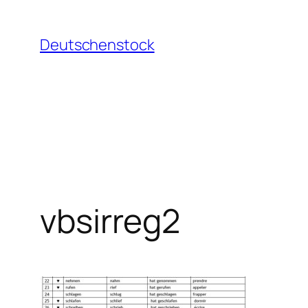
Aller
au
Deutschenstock
contenu
vbsirreg2