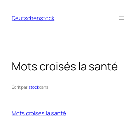
Aller
au
Deutschenstock
contenu
Mots croisés la santé
Écrit par
istock
dans
Mots croisés la santé