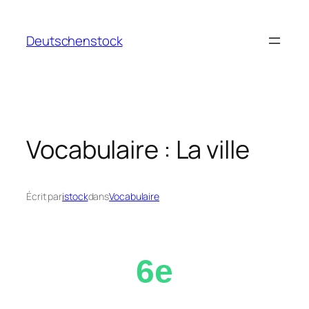
Aller
au
Deutschenstock
contenu
Vocabulaire : La ville
Écrit par
istock
dans
Vocabulaire
6e