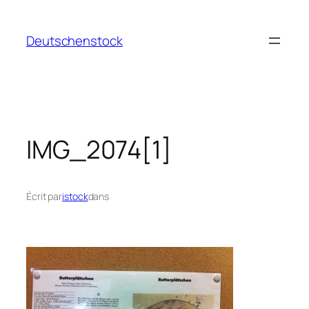
Aller
au
Deutschenstock
contenu
IMG_2074[1]
Écrit par
istock
dans