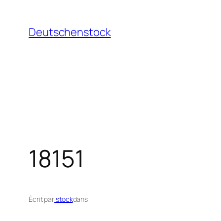
Aller
au
Deutschenstock
contenu
18151
Écrit par
istock
dans