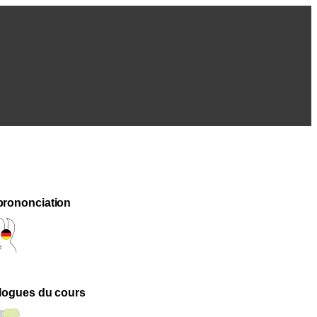
 prononciatio
n
alogues du cours