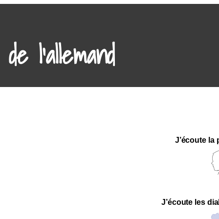
de l'allemand
J’écoute la
J’écoute les di